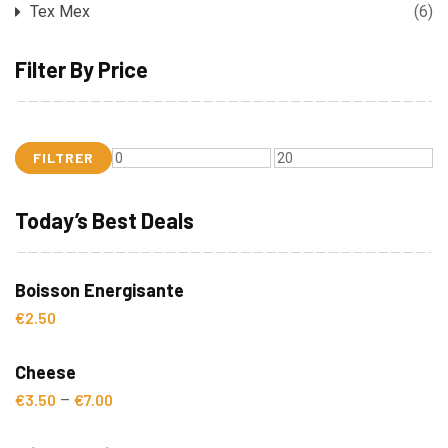
Tex Mex
(6)
Filter By Price
FILTRER
Prix
Prix
min
max
Today’s Best Deals
Boisson Energisante
€
2.50
Cheese
€
3.50
€
7.00
–