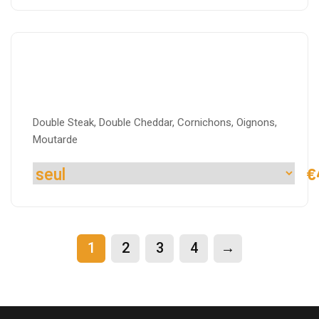
Double Cheese
Double Steak, Double Cheddar, Cornichons, Oignons,
Moutarde
€
1
2
3
4
→