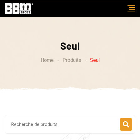
Skip
to
content
Seul
Home
-
Produits
-
Seul
Recherche
pour :