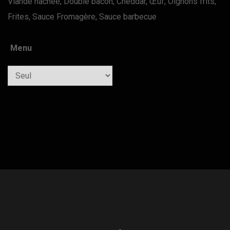
Viande hachée, Double bacon, Cheddar, Œuf, Oignons frits,
Frites, Sauce Fromagère, Sauce barbecue
Menu
Quantity