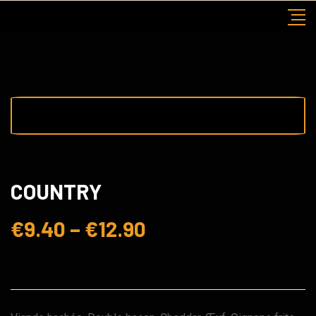
Skip
to
content
COUNTRY
€
9.40
–
€
12.90