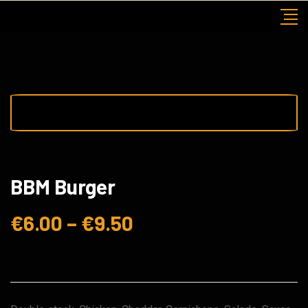
Skip
to
content
BBM Burger
€
6.00
–
€
9.50