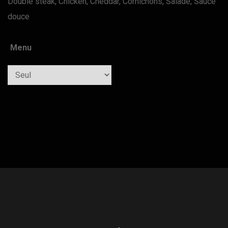
Double steak, Chicken, Cheddar, Cornichons, Salade, Sauce
douce
Menu
Quantity