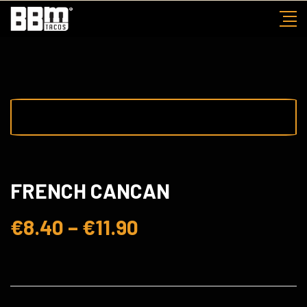
Skip
to
content
FRENCH CANCAN
€
8.40
–
€
11.90