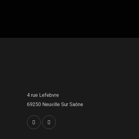
4 rue Lefebvre
69250 Neuville Sur Saône