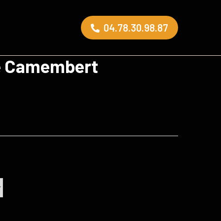
04.78.30.98.87
e Camembert