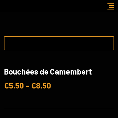
Skip
to
content
Bouchées de Camembert
€
5.50
–
€
8.50