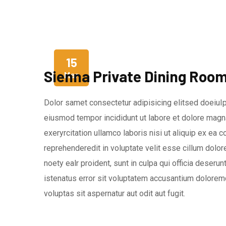
15
Sienna Private Dining Roo
Mar
Dolor samet consectetur adipisicing elitsed doeiuIp
eiusmod tempor incididunt ut labore et dolore magna
exeryrcitation ullamco laboris nisi ut aliquip ex ea
reprehenderedit in voluptate velit esse cillum dolore
noety ealr proident, sunt in culpa qui officia deseru
istenatus error sit voluptatem accusantium dolorem
voluptas sit aspernatur aut odit aut fugit.